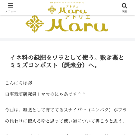
メニュー
検索
イネ科の緑肥をワラとして使う。敷き藁と
ミミズコンポスト（炭素分）へ。
こんにちは🐱
自宅栽培研究員＋ママのにゃあです＾＾
今回は、緑肥として育ててるスナイパー（エンバク）がワラ
の代わりに使える💡と思って使い道について書こうと思う。