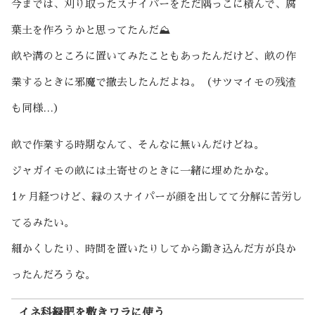
今までは、刈り取ったスナイパーをただ隅っこに積んで、腐
葉土を作ろうかと思ってたんだ⛰
畝や溝のところに置いてみたこともあったんだけど、畝の作
業するときに邪魔で撤去したんだよね。（サツマイモの残渣
も同様…）
畝で作業する時期なんて、そんなに無いんだけどね。
ジャガイモの畝には土寄せのときに一緒に埋めたかな。
1ヶ月経つけど、緑のスナイパーが顔を出してて分解に苦労し
てるみたい。
細かくしたり、時間を置いたりしてから鋤き込んだ方が良か
ったんだろうな。
イネ科緑肥を敷きワラに使う