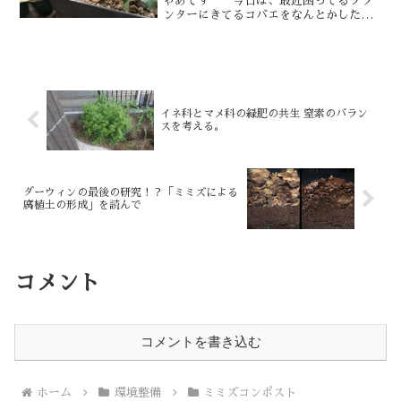
ゃあです＾＾今日は、最近困ってるプラ
ンターにきてるコバエをなんとかしたく
て中耕をすることに。なんでお家にコバ
エが湧いているのか予想すると①未熟な
手作りボカシ肥料を土に混ぜた。にゃあ
は知らなかったんだけど、...
イネ科とマメ科の緑肥の共生 窒素のバラン
スを考える。
ダーウィンの最後の研究！？「ミミズによる
腐植土の形成」を読んで
コメント
コメントを書き込む
ホーム
環境整備
ミミズコンポスト