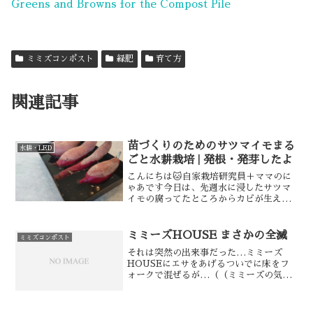
Greens and Browns for the Compost Pile
ミミズコンポスト
緑肥
育て方
関連記事
苗づくりのためのサツマイモまる
水耕・LED
ごと水耕栽培 | 発根・発芽したよ
こんにちは🐱自家栽培研究員＋ママのに
ゃあです今日は、先週水に浸したサツマ
イモの腐ってたところからカビが生えて
モコモコヌルヌルになってたから、手入
れをしてあげたよ🐱←手入れする前のサ
ツマイモたち去年収穫したサツマイモ。
ミミーズHOUSE まさかの全滅
ミミズコンポスト
手前から2番目の芋は、掘...
それは突然の出来事だった…ミミーズ
HOUSEにエサをあげるついでに床をフ
ォークで混ぜるが…（（ミミーズの気配
がない…））不思議に思って探してみた
が1匹も見つからない…やっと見つけた一
匹も瀕死状態。考えた原因は「今年から