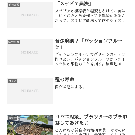
入れ始めたマッサージ屋...
「ステビア農法」
植物図鑑
ステビアの濃縮液と糖蜜をかけて、美味
しいとちおとめを作ってる農家があるん
だって。ステビア農法って何ぞや？ステ
ビアは、パラグアイ原産のキク科ステビ
ア属の多年草。海外では“Sweet
leaf”や“Sugar leaf”、日本ではアマ
ハ(甘葉)...
合法麻薬？「パッションフルー
植物図鑑
ツ」
パッションフルーツでグリーンカーテン
作りたい。パッションフルーツはトケイ
ソウ科の果物のことを指す。原産地はア
メリカ大陸の亜熱帯地域。熱帯フルーツ
の中で、最も香りのよいフルーツといわ
れてるらしい。にゃあの選んだ品種
種の寿命
育て方
Passiflora inc...
保存状態による。
コバエ対策。プランターのプチ中
育て方
耕してあげたよ
こんにちは🐱自宅栽培研究員＋ママのに