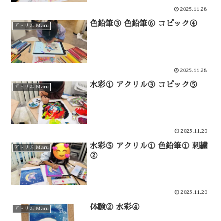
2025.11.28
色鉛筆③ 色鉛筆⑥ コピック④
アトリエ Maru
2025.11.28
水彩① アクリル③ コピック⑤
アトリエ Maru
2025.11.20
水彩⑤ アクリル① 色鉛筆① 刺繍
アトリエ Maru
②
2025.11.20
体験② 水彩④
アトリエ Maru