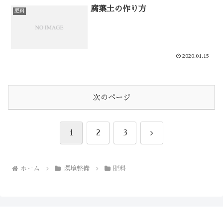
腐葉土の作り方
肥料
2020.01.15
次のページ
次
1
2
3
へ
ホーム
環境整備
肥料