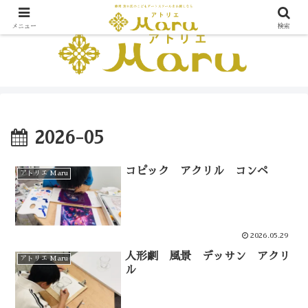
メニュー
検索
2026-05
コピック アクリル コンペ
アトリエ Maru
2026.05.29
人形劇 風景 デッサン アクリ
アトリエ Maru
ル