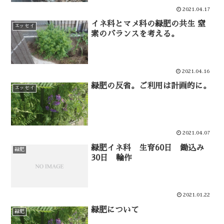
2021.04.17
イネ科とマメ科の緑肥の共生 窒
エッセイ
素のバランスを考える。
2021.04.16
緑肥の反省。ご利用は計画的に。
エッセイ
2021.04.07
緑肥イネ科 生育60日 鋤込み
緑肥
30日 輪作
2021.01.22
緑肥について
緑肥