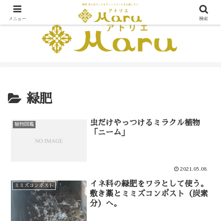
メニュー
検索
緑肥
虫だけやっつけるミラクル植物
植物図鑑
「ニーム」
2021.05.08
イネ科の緑肥をワラとして使う。
ミミズコンポスト
敷き藁とミミズコンポスト（炭素
分）へ。