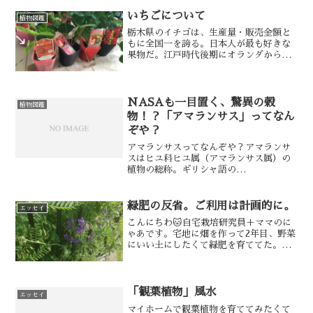
いちごについて
植物図鑑
栃木県のイチゴは、生産量・販売金額と
もに全国一を誇る。日本人が最も好きな
果物だ。江戸時代後期にオランダから長
崎へ伝来したイチゴは、静岡の石垣いち
ごは斜面にコンクリートブロックの床に
太陽熱を吸収させて栽培する方法が編み
出されたから栄えた。県内...
NASAも一目置く、驚異の穀
植物図鑑
物！？「アマランサス」ってなん
ぞや？
アマランサスってなんぞや？アマランサ
スはヒユ科ヒユ属（アマランサス属）の
植物の総称。ギリシャ語の
「Αμάρανθος（花が）しおれることがな
い」が語源。アマランサスは2010年代頃
から「スーパーグレイン(驚異の穀物)」
緑肥の反省。ご利用は計画的に。
エッセイ
として徐々に注目され...
こんにちわ🐱自宅栽培研究員＋ママのに
ゃあです。宅地に畑を作って2年目、野菜
にいい土にしたくて緑肥を育ててた。種
まきに入る3月まで育てて、畑にすき込む
計画だったけど…種とりたいとか、もっ
たいないっていう気持ちで生えっぱなし
に…😅畝の溝を使って...
「観葉植物」風水
エッセイ
マイホームで観葉植物を育ててみたくて