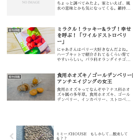
ちょっと調べてみたよ。家といえば、風
水の意味とかも気になってくる。維持費
や管理のコストを考えると選ばなければ
ならない…フィカス ウンベラータウン
ベラータ（Umbellata）という学名は、
大きな傘のように...
ミラクル！ラッキー&ラブ！幸せ
植物図鑑
を呼ぶ！「ワイルドストロベリ
ー」
にゃあさんはベリー大好きなんだよね。
ハーブキットで紹介されてるくらい育て
やすいらしい。バラ科オランダイチゴ属
の多年草。和名では「蝦夷蛇苺（エゾヘ
ビイチゴ）」だけど、蛇苺の仲間じゃな
い。野苺。親株からたくさんの子づるを
食用ホオズキ／ゴールデンベリー|
植物図鑑
伸ばして実を付ける様子が...
アンチエイジングの女王
食用ホオズキってなんぞや？ナス科ホオ
ズキ属の多年草。食用ホオズキ、ゴール
デンベリー、インカベリー、ストロベリ
ートマトとか言われてるらしい。話題だ
ったスーパーフードの１つ。アンチエイ
ジングの女王なんて呼ばれてるのか。知
らなかった。アンチエイジ...
ミミーズHOUSE もしかして…脱走して
る？？