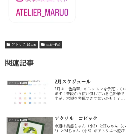
アトリエ Maru
生徒作品
関連記事
2月スケジュール
アトリエ Maru
2月は「色鉛筆」のレッスンを予定してい
ます！普段から使い慣れている色鉛筆で
すが、本領を発揮できてないかも！？描
いたことのないような描き方を体験して
表現を広げてもらえたらと思います！中
学校の同級生で、抜群に色鉛筆が上手な
子がいて彼女の絵から色...
アクリル コピック
アトリエ Maru
今週は美慈ちゃん（小2）とHちゃん（小
2）とMちゃん（小3）がアトリエへ遊び