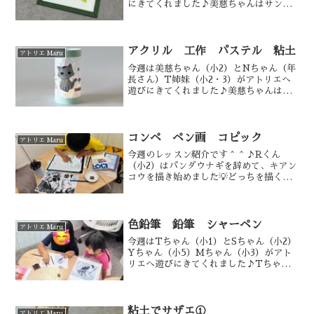
にきてくれました♪美慈ちゃんはサンリ
オキャラクターをアクリル絵の具で描い
てます🌟初めてのアクリル絵の具、ベタ
塗りがコツがいるのですが、なかなか筋
がいいです💡混色もス...
アクリル 工作 パステル 粘土
アトリエ Maru
今週は美慈ちゃん（小2）とNちゃん（年
長さん）T姉妹（小2・3）がアトリエへ
遊びにきてくれました♪美慈ちゃんはサ
ンリオキャラクターズ🌟今回は塗り残し
を完全に潰しました！次回はペン入れし
ましょう！1番の峠は越えました！あとは
サクサク進みます！...
コンペ ペン画 コピック
アトリエ Maru
今週のレッスン紹介です＾＾♪Rくん
（小2）はパンダウナギを辞めて、キアン
コウを描き始めました💡どっちを描く
か、悩んでいたのですがせっかく描いて
くれたパンダウナギもあるので、色塗り
まで出来ると嬉しいんですけど🥹パンダ
ウナギでは画面分割して描き...
色鉛筆 鉛筆 シャーペン
アトリエ Maru
今週はTちゃん（小1）とSちゃん（小2）
Yちゃん（小5）Mちゃん（小3）がアト
リエへ遊びにきてくれました♪Tちゃん
はタコの影🐙を描いてからパワパフの続
きをやりました💡影を描くんだけど、影
で机を描いてるんだよ…と、難しいこと
を小学1年生に😂デ...
粘土でサザエ①
アトリエ Maru