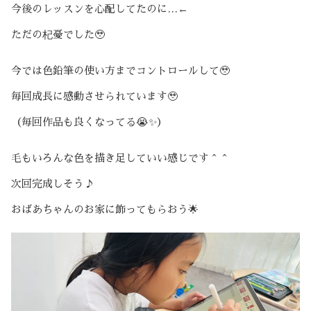
今後のレッスンを心配してたのに…←
ただの杞憂でした🥹
今では色鉛筆の使い方までコントロールして🥹
毎回成長に感動させられています🥹
（毎回作品も良くなってる😭✨）
毛もいろんな色を描き足していい感じです＾＾
次回完成しそう♪
おばあちゃんのお家に飾ってもらおう🌟