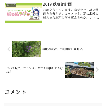
ぼちぼちね。平...
2019 秋蒔き計画
エッセイ
おはようございます。春蒔きと一緒に秋
蒔きも考える。にゃあです。夏に収穫し
終わった場所に何を植えるのか…。（平
和な頭）ワイストとルバーブは多年草な
ので、そのまま。ビーツの自家採種をし
ようと思うと、翌年の7月…なんと…！！
自家採種は場所をとるん...
緑肥の反省。ご利用は計画的に。
コバエ対策。プランターのプチ中耕してあげ
たよ
コメント