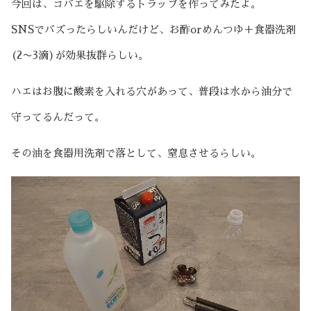
今回は、コバエを駆除するトラップを作ってみたよ。
SNSでバズったらしいんだけど、お酢orめんつゆ＋食器洗剤
(2〜3滴)が効果抜群らしい。
ハエはお腹に酸素を入れる穴があって、普段は水から油分で
守ってるんだって。
その油を食器用洗剤で落として、窒息させるらしい。