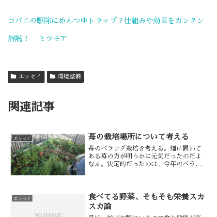
コバエの駆除にめんつゆトラップ？仕組みや効果をカンタン
解説！ – ミツモア
エッセイ
環境整備
関連記事
苺の栽培場所について考える
エッセイ
苺のベランダ栽培を考える。畑に置いて
ある苺の方が明らかに元気だったのだよ
なぁ。決定的だったのは、今年のベラン
ダ栽培の苺が1つも収穫できなかったのに
対して、放置してた畑の苺は8月半ばまで
収穫できたってことだよなぁ。ベランダ
の柵にもプランターつ...
食べてる野菜、そもそも栄養スカ
エッセイ
スカ論