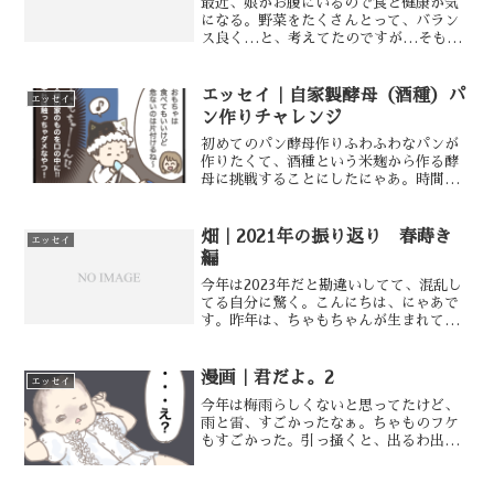
最近、娘がお腹にいるので食と健康が気
になる。野菜をたくさんとって、バラン
ス良く…と、考えてたのですが…そもそ
もスーパーで売ってる野菜は栄養価が高
いのか？？…と、ふと疑問に思った。疑
い①F1品種で育成期間が短くなってる野
エッセイ｜自家製酵母（酒種）パ
エッセイ
菜で、栄養価が低くなっ...
ン作りチャレンジ
初めてのパン酵母作りふわふわなパンが
作りたくて、酒種という米麹から作る酵
母に挑戦することにしたにゃあ。時間や
手間や保管が大変っていうのも読んだけ
ど、やってみたら意外と簡単そう。糠床
と同じような感じかな（2・3日ほっとい
畑｜2021年の振り返り 春蒔き
エッセイ
ても案外平気）酵母は、...
編
今年は2023年だと勘違いしてて、混乱し
てる自分に驚く。こんにちは、にゃあで
す。昨年は、ちゃもちゃんが生まれて、
外に出て作業するなんて余裕が無かっ
た…。一昨年は、サツマイモオンリーだ
ったけど、2年目なので種まきもしたんだ
漫画｜君だよ。2
エッセイ
けどね。ニンジン（T...
今年は梅雨らしくないと思ってたけど、
雨と雷、すごかったなぁ。ちゃものフケ
もすごかった。引っ掻くと、出るわ出る
わ(((ʘ ʘ;)))始めたばっかりなのに、防
災用の避難袋作ってたら更新を怠ってし
まった。また明日から頑張ればいっか。