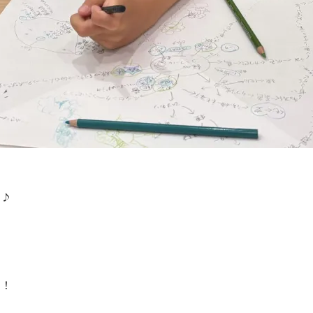
＾♪
す！