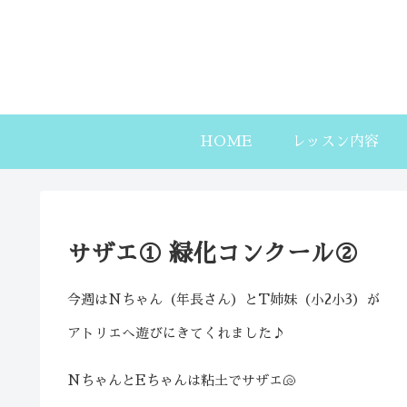
HOME
レッスン内容
サザエ① 緑化コンクール②
今週はNちゃん（年長さん）とT姉妹（小2小3）が
アトリエへ遊びにきてくれました♪
NちゃんとEちゃんは粘土でサザエ🐚