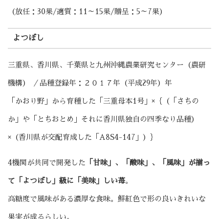
（放任：30果/適質：11～15果/贈呈：5～7果）
よつぼし
三重県、香川県、千葉県と九州沖縄農業研究センター（農研
機構） ／品種登録年：２０１７年（平成29年）年
「かおり野」から育種した「三重母本1号」×｛（「さちの
か」や「とちおとめ」それに香川県独自の四季なり品種）
×（香川県が交配育成した「A8S4-147」）｝
4機関が共同で開発した
「甘味」、「酸味」、「風味」が揃っ
て「よつぼし」級に「美味」しい苺
。
高糖度で風味がある濃厚な食味。鮮紅色で形の良いきれいな
果実が成るらしい。