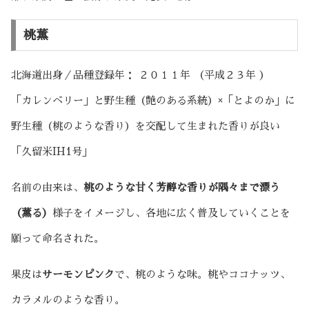
桃薫
北海道出身／品種登録年： ２０１１年 （平成２３年 ）
「カレンベリー」と野生種（艶のある系統）×「とよのか」に
野生種（桃のような香り）を交配して生まれた香りが良い
「久留米IH1号」
名前の由来は、
桃のような甘く芳醇な香りが隅々まで漂う
（薫る）
様子をイメージし、各地に広く普及していくことを
願って命名された。
果皮は
サーモンピンク
で、桃のような味。桃やココナッツ、
カラメルのような香り。