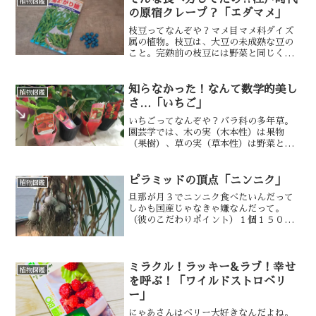
植物図鑑
の原宿クレープ？「エダマメ」
枝豆ってなんぞや？マメ目マメ科ダイズ
属の植物。枝豆は、大豆の未成熟な豆の
こと。完熟前の枝豆には野菜と同じくら
いのビタミン類が多く含まれているか
ら、植物分類学上「大豆は豆類」で「枝
豆は野菜類」らしい。大豆の原産地は中
知らなかった！なんて数学的美し
植物図鑑
国南西部の雲南省とする説が...
さ…「いちご」
いちごってなんぞや？バラ科の多年草。
園芸学では、木の実（木本性）は果物
（果樹）、草の実（草本性）は野菜と分
類し、草本性であるいちごは野菜となる
んだけど、果物扱いされてることから
「果実的野菜」とも呼ばれる。こんなに
ピラミッドの頂点「ニンニク」
植物図鑑
数学的な美しさを持つ植物があ...
旦那が月３でニンニク食べたいんだって
しかも国産じゃなきゃ嫌なんだって。
（彼のこだわりポイント）１個１５０円
くらいするから贅沢品のように思える
よ。それで、畑でニンニク育てようと思
ったんだよね。ニンニクって何ぞや？ヒ
ガンバナ科ネギ属の多年草。原...
ミラクル！ラッキー&ラブ！幸せ
植物図鑑
を呼ぶ！「ワイルドストロベリ
ー」
にゃあさんはベリー大好きなんだよね。