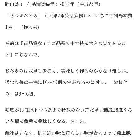
岡山県 ）／ 品種登録年：2011年（平成23年）
「さつまおとめ」（ 大果/果実品質優）×「いちご中間母本農
1号」 （極大果）
名前は『高品質なイチゴ品種の中で特に大きな実であるこ
と』にちなんで。
おおきみは収量も少なく、美味しく作るのがかなり難しい。
通常の苺は一株に10～15個の実がなるのに対し、「おおき
み」は3～6個。
糖度が15度以下ならあまり特徴のない苺だが、
糖度18度くら
いを境に急激に美味しくなる
、らしい。
酸味は少なく、桃に近い味と苺らしい味が合わさって
最上級