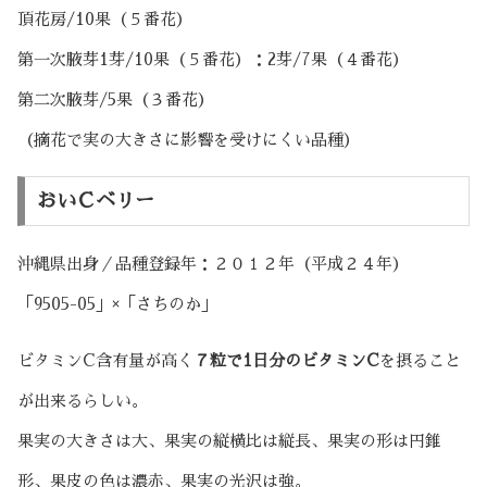
頂花房/10果（５番花）
第一次腋芽1芽/10果（５番花）：2芽/7果（４番花）
第二次腋芽/5果（３番花）
（摘花で実の大きさに影響を受けにくい品種）
おいＣベリー
沖縄県出身／品種登録年：２０１２年（平成２４年）
「9505-05」×「さちのか」
ビタミンC含有量が高く
７粒で1日分のビタミンC
を摂ること
が出来るらしい。
果実の大きさは大、果実の縦横比は縦長、果実の形は円錐
形、果皮の色は濃赤、果実の光沢は強。