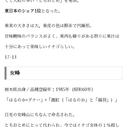
くて大粒の多い「とちおとめ」を発表。
東日本のシェア1位
となった。
果実の大きさは大，果皮の色は鮮赤で円錘形。
甘味酸味のバランスがよく、果肉も締りがある割りに果汁は
十分にあって美味しいイチゴらしい。
17-13
女峰
栃木県出身／品種登録年：1985年（昭和60年）
「はるのか×ダナー」×「麗紅（「はるのか」と「福羽」）」
日光の女峰山にちなんで命名された。
とちおとめにとって代わられ、今ではイチゴ全体の１％程し