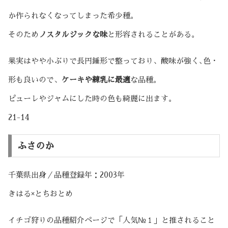
か作られなくなってしまった希少種。
そのため
ノスタルジックな味
と形容されることがある。
果実はやや小ぶりで長円錘形で整っており、酸味が強く､色・
形も良いので、
ケーキや練乳に最適
な品種。
ピューレやジャムにした時の色も綺麗に出ます。
21-14
ふさのか
千葉県出身／品種登録年：2003年
きはる×とちおとめ
イチゴ狩りの品種紹介ページで「人気№１」と推されること