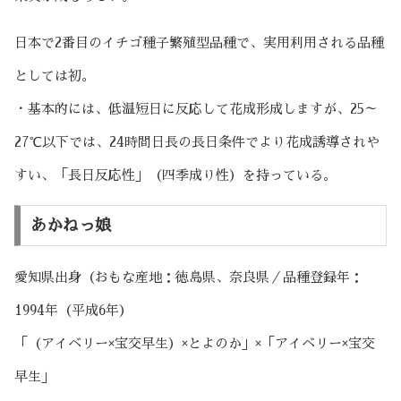
日本で2番目のイチゴ種子繁殖型品種で、実用利用される品種
としては初。
・基本的には、低温短日に反応して花成形成しますが、25～
27℃以下では、24時間日長の長日条件でより花成誘導されや
すい、「長日反応性」（四季成り性）を持っている。
あかねっ娘
愛知県出身（おもな産地：徳島県、奈良県／品種登録年：
1994年（平成6年）
「（アイベリー×宝交早生）×とよのか」×「アイベリー×宝交
早生」