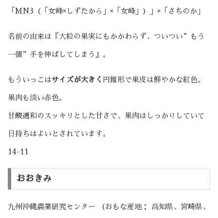
「MN3（「女峰×しずたから」×「女峰」）」×「さちのか」
名前の由来は『大粒の果実にもかかわらず、ついつい”もう
一個”手を伸ばしてしまう』。
もういっこは
サイズが大きく
円錐形で果皮は鮮やかな紅色。
果肉も淡い赤色。
甘酸適和のスッキリとした甘さで、果肉はしっかりしていて
日持ちはよいとされています。
14-11
おおきみ
九州沖縄農業研究センター （おもな産地： 高知県、宮崎県、