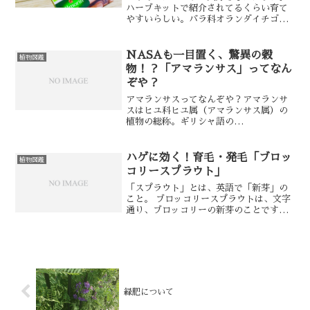
ハーブキットで紹介されてるくらい育て
やすいらしい。バラ科オランダイチゴ属
の多年草。和名では「蝦夷蛇苺（エゾヘ
ビイチゴ）」だけど、蛇苺の仲間じゃな
い。野苺。親株からたくさんの子づるを
NASAも一目置く、驚異の穀
植物図鑑
伸ばして実を付ける様子が...
物！？「アマランサス」ってなん
ぞや？
アマランサスってなんぞや？アマランサ
スはヒユ科ヒユ属（アマランサス属）の
植物の総称。ギリシャ語の
「Αμάρανθος（花が）しおれることがな
い」が語源。アマランサスは2010年代頃
から「スーパーグレイン(驚異の穀物)」
ハゲに効く！育毛・発毛「ブロッ
植物図鑑
として徐々に注目され...
コリースプラウト」
「スプラウト」とは、英語で「新芽」の
こと。 ブロッコリースプラウトは、文字
通り、ブロッコリーの新芽のことです。
ブロッコリーは「野菜の王様」と呼ばれ
るほど栄養価が高い野菜。「スルフォラ
ファン 」という辛味成分が微量に入って
るんだけど、新芽の状...
緑肥について