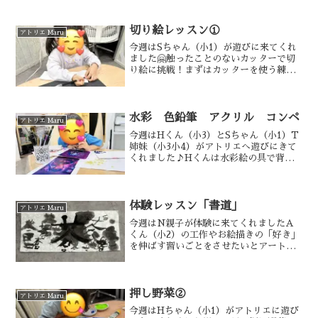
切り絵レッスン①
アトリエ Maru
今週はSちゃん（小1）が遊びに来てくれ
ました🤗触ったことのないカッターで切
り絵に挑戦！まずはカッターを使う練習
小分けにして切ること紙を回しながら切
ることを指導しました！線の上を切るこ
とが難しかったみたいで渦巻きは切れっ
ちゃたりしましたが…こ...
水彩 色鉛筆 アクリル コンペ
アトリエ Maru
今週はHくん（小3）とSちゃん（小1）T
姉妹（小3小4）がアトリエへ遊びにきて
くれました♪Hくんは水彩絵の具で背景
を描きました🦈にじみぼかしの技法を最
高級の絵の具でチャレンジしてもらいま
した😂（今月からさらに値上げされるら
しい…😇）にじみぼ...
体験レッスン「書道」
アトリエ Maru
今週はN親子が体験に来てくれましたA
くん（小2）の工作やお絵描きの「好き」
を伸ばす習いごとをさせたいとアート教
室を探していたとのこと２件ほど他のア
ート教室に見学にも行かれたそうなので
すが大勢の子どもたちの中で制作するス
タイルの教室だったそう...
押し野菜②
アトリエ Maru
今週はHちゃん（小1）がアトリエに遊び