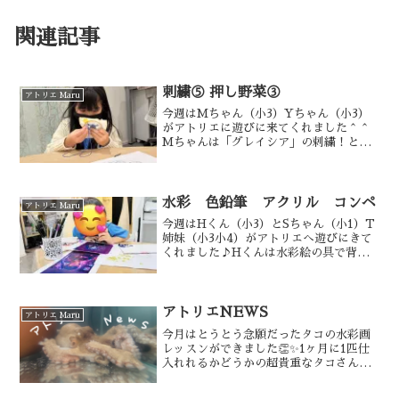
関連記事
刺繍⑤ 押し野菜③
アトリエ Maru
今週はMちゃん（小3）Yちゃん（小3）
がアトリエに遊びに来てくれました＾＾
Mちゃんは「グレイシア」の刺繍！とっ
ても難しい図案ですが、粘り強く取り組
んでいます！刺繍も慣れてきたようで、
今回はとても勢いよく、迷いなく、ハイ
ペースで制作が進みまし...
水彩 色鉛筆 アクリル コンペ
アトリエ Maru
今週はHくん（小3）とSちゃん（小1）T
姉妹（小3小4）がアトリエへ遊びにきて
くれました♪Hくんは水彩絵の具で背景
を描きました🦈にじみぼかしの技法を最
高級の絵の具でチャレンジしてもらいま
した😂（今月からさらに値上げされるら
しい…😇）にじみぼ...
アトリエNEWS
アトリエ Maru
今月はとうとう念願だったタコの水彩画
レッスンができました👏✨1ヶ月に1匹仕
入れれるかどうかの超貴重なタコさんを
お魚屋さんにご尽力いただいて🥹アトリ
エのちびっ子たちのために優先的に譲っ