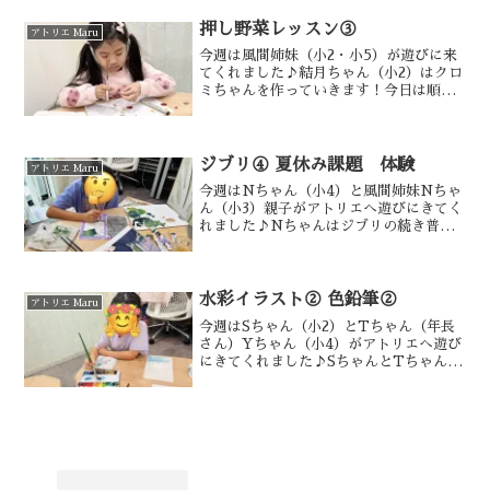
ていただきました🥹仕入れも管理も大変
でしたが、とりあえず実...
押し野菜レッスン③
アトリエ Maru
今週は風間姉妹（小2・小5）が遊びに来
てくれました♪結月ちゃん（小2）はクロ
ミちゃんを作っていきます！今日は順調
に楽しく制作を進めることができました
👏野菜を形に切り取るところでは、細か
いパーツが多く、下絵通りや下絵より小
さく切ると下塗りが見...
ジブリ④ 夏休み課題 体験
アトリエ Maru
今週はNちゃん（小4）と風間姉妹Nちゃ
ん（小3）親子がアトリエへ遊びにきてく
れました♪Nちゃんはジブリの続き普段
は仲良しCちゃんとのレッスンでした
が、初めましての生徒さんと一緒という
こともありいつもと違う雰囲気でした😅
順調に進んでいます♪広...
水彩イラスト② 色鉛筆②
アトリエ Maru
今週はSちゃん（小2）とTちゃん（年長
さん）Yちゃん（小4）がアトリエへ遊び
にきてくれました♪SちゃんとTちゃんは
水彩絵の具でサンリオキャラクターを描
いています🌟まずは、塗り方のおさらい
をしてから本番の紙に描いていきます！
水彩絵の具は一発勝...